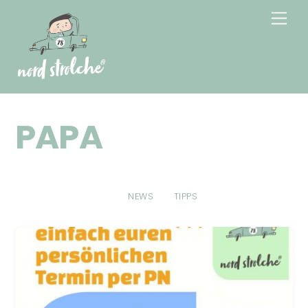
Skip
Men
to
content
PAPA
NEWS
TIPPS