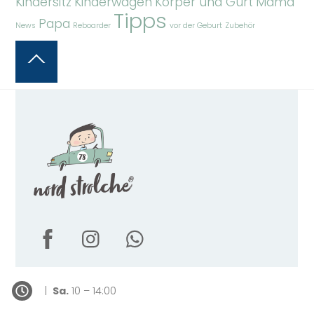
Kindersitz
Kinderwagen
Körper und Gurt
Mama
Tipps
Papa
News
Reboarder
vor der Geburt
Zubehör
Back
To
Top
|
Sa.
10 – 14:00